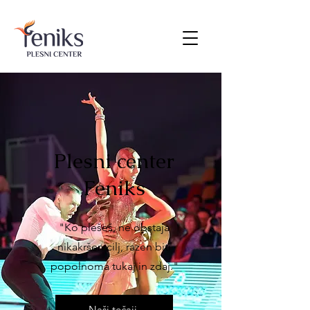
Plesni center
Feniks
"Ko plešeš, ne obstaja
nikakršen cilj, razen biti
popolnoma tukaj in zdaj."
Naši tečaji