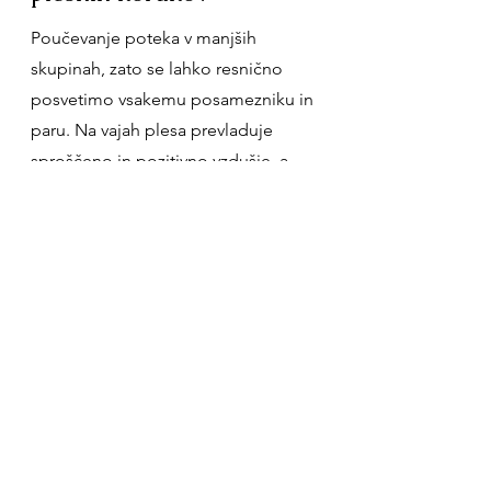
Poučevanje poteka v manjših
skupinah, zato se lahko resnično
posvetimo vsakemu posamezniku in
paru. Na vajah plesa prevladuje
sproščeno in pozitivno vzdušje, a
hkrati stremimo k napredku.
Prirejamo plesne večere, ki so
namenjeni preplesovanju naučenih
plesnih korakov kot tudi druženju,
hkrati pa nudimo ogled plesnih
tekmovanj, predstav in nastopov.
Predvsem pa se trudimo uresničiti
vaše želje, saj smo s srcem in dušo
predani plesu.