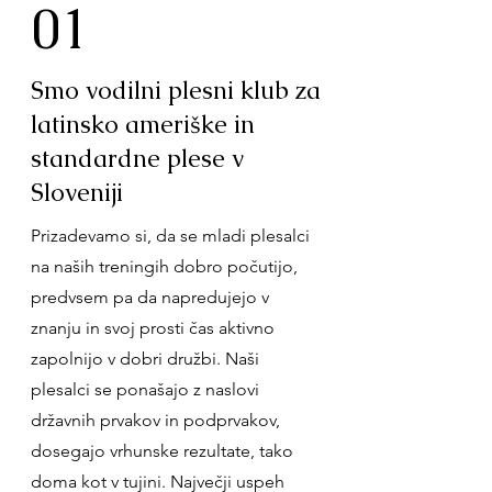
01
Smo vodilni plesni klub za
latinsko ameriške in
standardne plese v
Sloveniji
Prizadevamo si, da se mladi plesalci
na naših treningih dobro počutijo,
predvsem pa da napredujejo v
znanju in svoj prosti čas aktivno
zapolnijo v dobri družbi. Naši
plesalci se ponašajo z naslovi
državnih prvakov in podprvakov,
dosegajo vrhunske rezultate, tako
doma kot v tujini. Največji uspeh