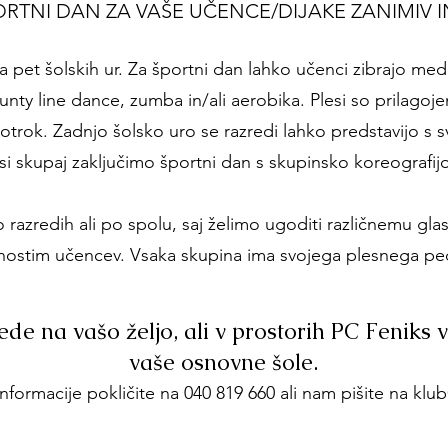
RTNI DAN ZA VAŠE UČENCE/DIJAKE ZANIMIV 
a pet šolskih ur. Za športni dan lahko učenci zibrajo med r
unty line dance, zumba in/ali aerobika. Plesi so prilagoje
otrok. Zadnjo šolsko uro se razredi lahko predstavijo s s
si skupaj zaključimo športni dan s skupinsko koreografij
o razredih ali po spolu, saj želimo ugoditi različnemu g
ostim učencev. Vsaka skupina ima svojega plesnega p
de na vašo željo, ali v prostorih PC Feniks v 
vaše osnovne šole.
formacije pokličite na 040 819 660 ali nam pišite na
klub