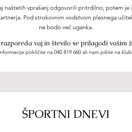
j naštetih vprašanj odgovorili pritrdilno, potem je i
z partnerja. Pod strokovnim vodstvom plesnega učite
ne bodo več uganka.
razporeda vaj in število se prilagodi vašim ž
formacije pokličite na 040 819 660 ali nam pišite na
klub
ŠPORTNI DNEVI