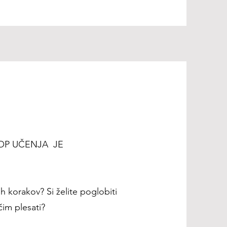
TOP UČENJA JE
h korakov? Si želite poglobiti
im plesati?