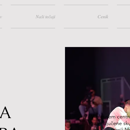
v
Naši tečaji
Cenik
LA
V plesnem centr
za zaključene sku
po vaši meri! Ne