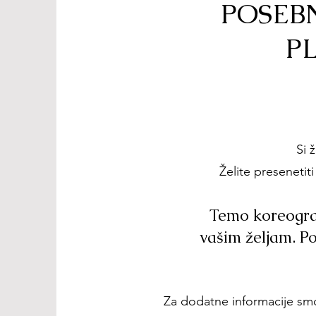
POSEBN
PL
Si 
Želite presenetit
Temo koreograf
vašim željam. Po
Za dodatne informacije smo