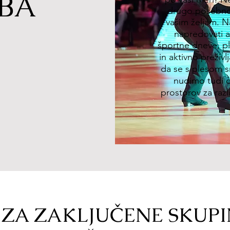
BA
drugo posebno 
vašim željam. Na 
napredovati a
športne dneve, pl
in aktivno preživ
da se s plesom s
nudimo tudi 
prostorov za raz
 ZA ZAKLJUČENE SKUPI