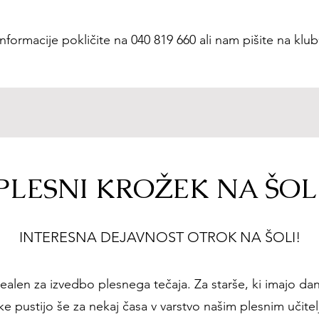
formacije pokličite na 040 819 660 ali nam pišite na
klub
PLESNI KROŽEK NA ŠOL
INTERESNA DEJAVNOST OTROK NA ŠOLI!
alen za izvedbo plesnega tečaja. Za starše, ki imajo da
ke pustijo še za nekaj časa v varstvo našim plesnim učitelj