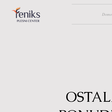
Domo
OSTA