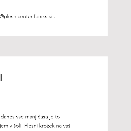
@plesnicenter-feniks.si
.
I
ndanes vse manj časa je to
em v šoli. Plesni krožek na vaši