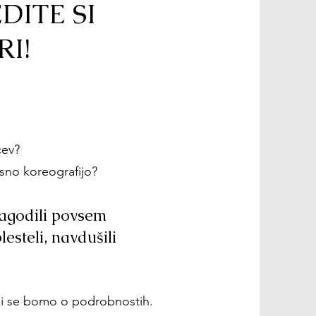
DITE SI
RI!
cev?
esno koreografijo?
lagodili povsem
esteli, navdušili
ili se bomo o podrobnostih.