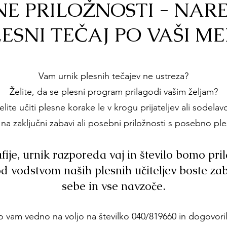
E PRILOŽNOSTI - NARE
ESNI TEČAJ PO VAŠI ME
Vam urnik plesnih tečajev ne ustreza?
Želite, da se plesni program prilagodi vašim željam?
želite učiti plesne korake le v krogu prijateljev ali sodelav
i na zaključni zabavi ali posebni priložnosti s posebno pl
ije, urnik razporeda vaj in število bomo pri
d vodstvom naših plesnih učiteljev boste zabl
sebe in vse navzoče.
 vam vedno na voljo na številko 040/819660 in dogovor