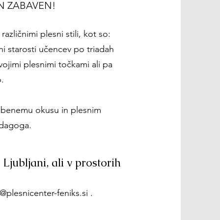
IN ZABAVEN!
azličnimi plesni stili, kot so:
ni starosti učencev po triadah
vojimi plesnimi točkami ali pa
o.
lasbenemu okusu in plesnim
edagoga.
Ljubljani, ali v prostorih
@plesnicenter-feniks.si
.