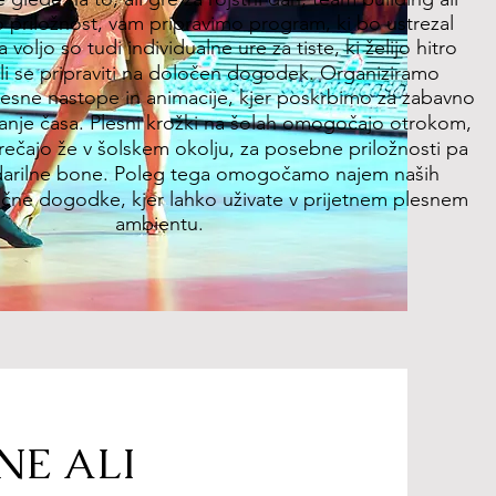
priložnost, vam pripravimo program, ki bo ustrezal
voljo so tudi individualne ure za tiste, ki želijo hitro
li se pripraviti na določen dogodek. Organiziramo
esne nastope in animacije, kjer poskrbimo za zabavno
ljanje časa. Plesni krožki na šolah omogočajo otrokom,
rečajo že v šolskem okolju, za posebne priložnosti pa
darilne bone. Poleg tega omogočamo najem naših
lične dogodke, kjer lahko uživate v prijetnem plesnem
ambientu.
NE ALI