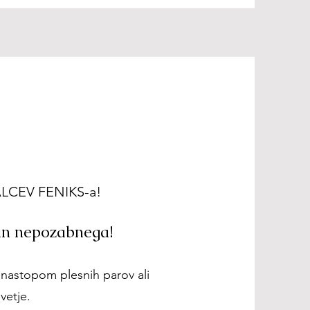
LCEV FENIKS-a!
 in nepozabnega!
m nastopom plesnih parov ali
vetje.