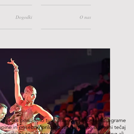
Dogodki
O nas
u Feniks ponujamo tudi prilagojene plesne programe
pine in posebne priložnosti – ustvarite si plesni tečaj
 glede na to, ali gre za rojstni dan, team building ali