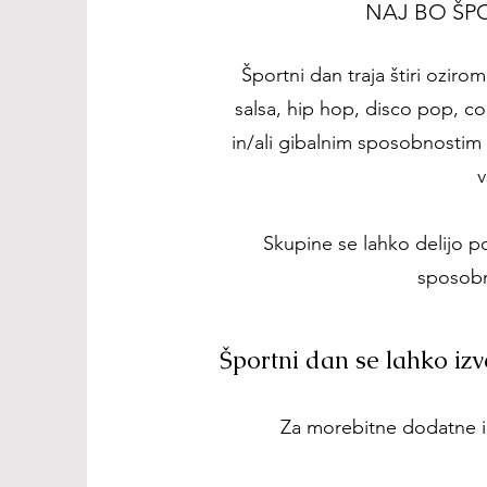
NAJ BO ŠPO
Športni dan traja štiri ozirom
salsa, hip hop, disco pop, co
in/ali gibalnim sposobnostim 
v
Skupine se lahko delijo p
sposobn
Športni dan se lahko izve
Za morebitne dodatne in